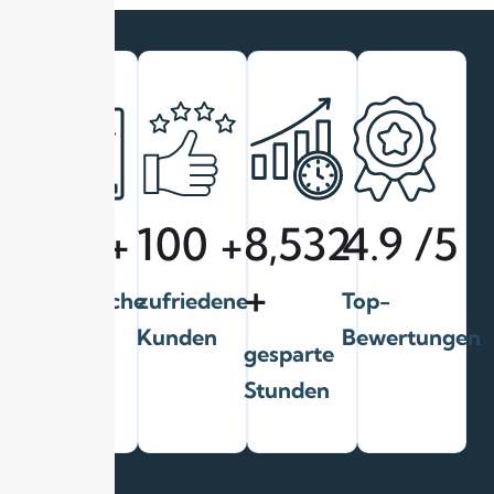
350
+
100
+
8,532
4.9
/5
+
erfolgreiche
zufriedene
Top-
Projekte
Kunden
Bewertungen
gesparte
Stunden