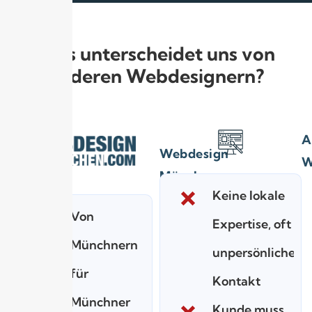
Was unterscheidet uns von
anderen Webdesignern?
A
Webdesign
W
München
Keine lokale
Von
Expertise, oft
Münchnern
unpersönlicher
für
Kontakt
Münchner
Kunde muss